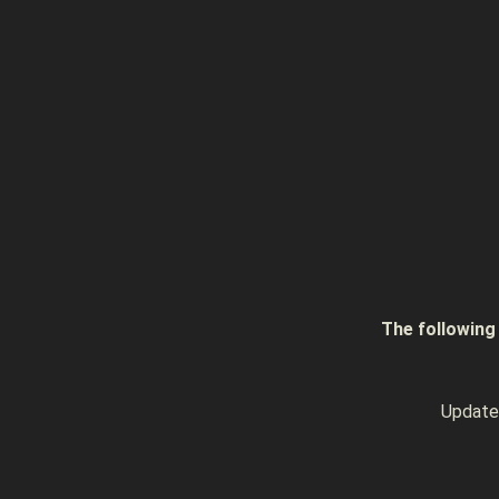
The follow
Upda